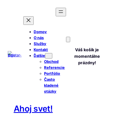
Prejsť
na
obsah
Domov
O nás
Služby
Váš košík je
Kontakt
Ďalšie
momentálne
Obchod
prázdny!
Referencie
Portfólio
Často
kladené
otázky
Ahoj svet!