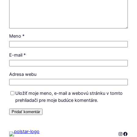
Meno
*
E-mail
*
Adresa webu
Uložiť moje meno, e-mail a webovú stránku v tomto
prehliadači pre moje budúce komentáre.
Instagr
Faceb